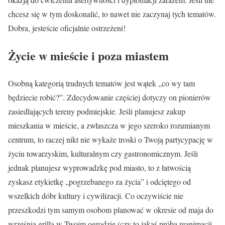
chcesz się w tym doskonalić, to nawet nie zaczynaj tych tematów.
Dobra, jesteście oficjalnie ostrzeżeni!
Życie w mieście i poza miastem
Osobną kategorią trudnych tematów jest wątek „co wy tam
będziecie robić?”. Zdecydowanie częściej dotyczy on pionierów
zasiedlających tereny podmiejskie. Jeśli planujesz zakup
mieszkania w mieście, a zwłaszcza w jego szeroko rozumianym
centrum, to raczej nikt nie wykaże troski o Twoją partycypację w
życiu towarzyskim, kulturalnym czy gastronomicznym. Jeśli
jednak planujesz wyprowadzkę pod miasto, to z łatwością
zyskasz etykietkę „pogrzebanego za życia” i odciętego od
wszelkich dóbr kultury i cywilizacji. Co oczywiście nie
przeszkodzi tym samym osobom planować w okresie od maja do
września grilla w Twoim ogrodzie (czy to jakaś próba reanimacji