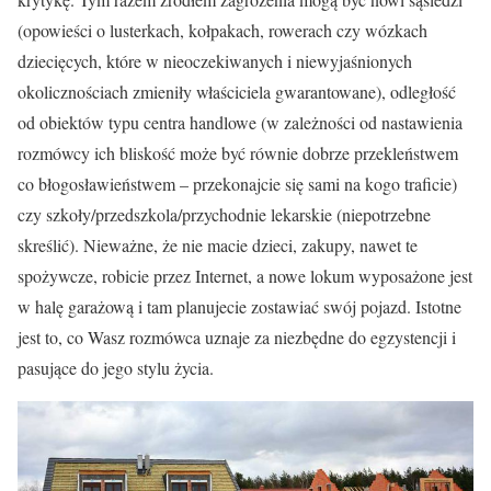
(opowieści o lusterkach, kołpakach, rowerach czy wózkach
dziecięcych, które w nieoczekiwanych i niewyjaśnionych
okolicznościach zmieniły właściciela gwarantowane), odległość
od obiektów typu centra handlowe (w zależności od nastawienia
rozmówcy ich bliskość może być równie dobrze przekleństwem
co błogosławieństwem – przekonajcie się sami na kogo traficie)
czy szkoły/przedszkola/przychodnie lekarskie (niepotrzebne
skreślić). Nieważne, że nie macie dzieci, zakupy, nawet te
spożywcze, robicie przez Internet, a nowe lokum wyposażone jest
w halę garażową i tam planujecie zostawiać swój pojazd. Istotne
jest to, co Wasz rozmówca uznaje za niezbędne do egzystencji i
pasujące do jego stylu życia.