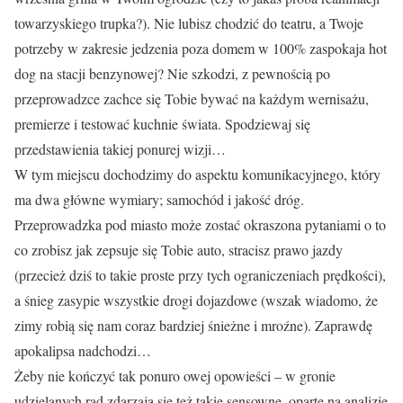
towarzyskiego trupka?). Nie lubisz chodzić do teatru, a Twoje
potrzeby w zakresie jedzenia poza domem w 100% zaspokaja hot
dog na stacji benzynowej? Nie szkodzi, z pewnością po
przeprowadzce zachce się Tobie bywać na każdym wernisażu,
premierze i testować kuchnie świata. Spodziewaj się
przedstawienia takiej ponurej wizji…
W tym miejscu dochodzimy do aspektu komunikacyjnego, który
ma dwa główne wymiary; samochód i jakość dróg.
Przeprowadzka pod miasto może zostać okraszona pytaniami o to
co zrobisz jak zepsuje się Tobie auto, stracisz prawo jazdy
(przecież dziś to takie proste przy tych ograniczeniach prędkości),
a śnieg zasypie wszystkie drogi dojazdowe (wszak wiadomo, że
zimy robią się nam coraz bardziej śnieżne i mroźne). Zaprawdę
apokalipsa nadchodzi…
Żeby nie kończyć tak ponuro owej opowieści – w gronie
udzielanych rad zdarzają się też takie sensowne, oparte na analizie