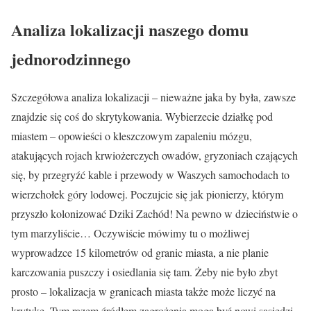
Analiza lokalizacji naszego domu
jednorodzinnego
Szczegółowa analiza lokalizacji – nieważne jaka by była, zawsze
znajdzie się coś do skrytykowania. Wybierzecie działkę pod
miastem – opowieści o kleszczowym zapaleniu mózgu,
atakujących rojach krwiożerczych owadów, gryzoniach czających
się, by przegryźć kable i przewody w Waszych samochodach to
wierzchołek góry lodowej. Poczujcie się jak pionierzy, którym
przyszło kolonizować Dziki Zachód! Na pewno w dzieciństwie o
tym marzyliście… Oczywiście mówimy tu o możliwej
wyprowadzce 15 kilometrów od granic miasta, a nie planie
karczowania puszczy i osiedlania się tam. Żeby nie było zbyt
prosto – lokalizacja w granicach miasta także może liczyć na
krytykę. Tym razem źródłem zagrożenia mogą być nowi sąsiedzi