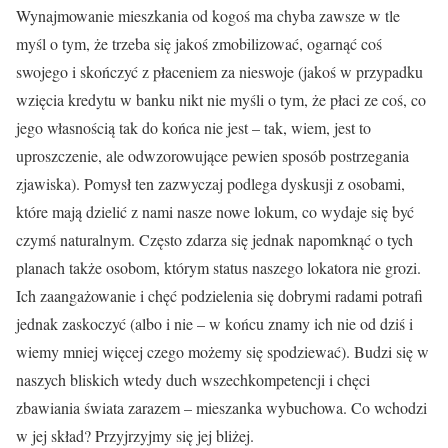
Wynajmowanie mieszkania od kogoś ma chyba zawsze w tle
myśl o tym, że trzeba się jakoś zmobilizować, ogarnąć coś
swojego i skończyć z płaceniem za nieswoje (jakoś w przypadku
wzięcia kredytu w banku nikt nie myśli o tym, że płaci ze coś, co
jego własnością tak do końca nie jest – tak, wiem, jest to
uproszczenie, ale odwzorowujące pewien sposób postrzegania
zjawiska). Pomysł ten zazwyczaj podlega dyskusji z osobami,
które mają dzielić z nami nasze nowe lokum, co wydaje się być
czymś naturalnym. Często zdarza się jednak napomknąć o tych
planach także osobom, którym status naszego lokatora nie grozi.
Ich zaangażowanie i chęć podzielenia się dobrymi radami potrafi
jednak zaskoczyć (albo i nie – w końcu znamy ich nie od dziś i
wiemy mniej więcej czego możemy się spodziewać). Budzi się w
naszych bliskich wtedy duch wszechkompetencji i chęci
zbawiania świata zarazem – mieszanka wybuchowa. Co wchodzi
w jej skład? Przyjrzyjmy się jej bliżej.