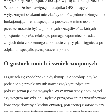
wszystko będzie sprzątał. Albo „jak wy się tam odnajdziecie”?
Wiadomo, że bez nawigacji, nadajnika GPS i mapy z
wytyczonymi szlakami mieszkańcy domów jednorodzinnych nie
funkcjonują… Temat sprzątania puszczacie mimo uszu bo
przecież możecie być w gronie tych szczęśliwców, których
sprzątanie odpręża, relaksuje, pomaga zapomnieć o trudach i
znojach dnia codziennego albo macie chytry plan sięgnięcia po
odpłatną i specjalistyczną zarazem pomoc.
O gustach moich i swoich znajomych
O gustach się (podobno) nie dyskutuje, ale spróbujcie tylko
podzielić się projektami lub nawet zwykłymi zdjęciami
pokazującymi jak ma wyglądać Wasz wymarzony dom, ogród
czy wnętrza mieszkalne. Bądźcie przygotowani na wyrafinowane
koncepcje dotyczące kuchni otwartej, połączonej z salonem czy
malowania ścian farbami utrzymanymi w ciepłej kolorystyce.