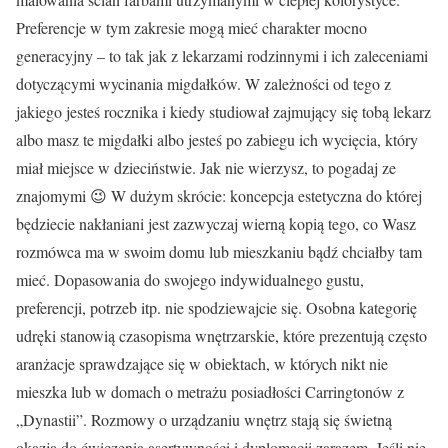
Preferencje w tym zakresie mogą mieć charakter mocno
generacyjny – to tak jak z lekarzami rodzinnymi i ich zaleceniami
dotyczącymi wycinania migdałków. W zależności od tego z
jakiego jesteś rocznika i kiedy studiował zajmujący się tobą lekarz
albo masz te migdałki albo jesteś po zabiegu ich wycięcia, który
miał miejsce w dzieciństwie. Jak nie wierzysz, to pogadaj ze
znajomymi 😉 W dużym skrócie: koncepcja estetyczna do której
będziecie nakłaniani jest zazwyczaj wierną kopią tego, co Wasz
rozmówca ma w swoim domu lub mieszkaniu bądź chciałby tam
mieć. Dopasowania do swojego indywidualnego gustu,
preferencji, potrzeb itp. nie spodziewajcie się. Osobna kategorię
udręki stanowią czasopisma wnętrzarskie, które prezentują często
aranżacje sprawdzające się w obiektach, w których nikt nie
mieszka lub w domach o metrażu posiadłości Carringtonów z
„Dynastii”. Rozmowy o urządzaniu wnętrz stają się świetną
okazją do ćwiczenia asertywności i dyplomacji zarazem. Jeśli nie