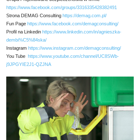
https://www.facebook.com/groups/3316335428382491
Strona DEMAG Consulting
https://demag.com.pl/
Fun Page
https://www.facebook.com/demagconsulting/
Profil na Linkedin
https://www.linkedin.com/in/agnieszka-
dembi%C5%84ska/
Instagram
https://www.instagram.com/demagconsulting/
You Tube
https://www.youtube.com/channel/UC8SWb-
j9JPGYIE2J1-QZJNA