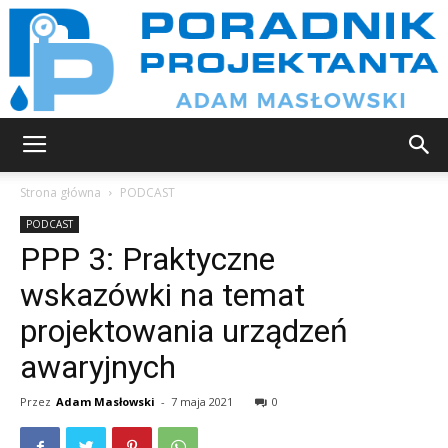
Poradnik
Strona główna
PODCAST
PODCAST
PPP 3: Praktyczne
projektanta
wskazówki na temat
projektowania urządzeń
awaryjnych
Przez
Adam Masłowski
-
7 maja 2021
0