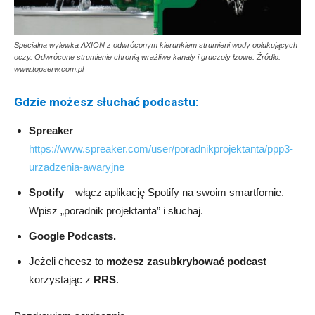
Specjalna wylewka AXION z odwróconym kierunkiem strumieni wody opłukujących
oczy. Odwrócone strumienie chronią wrażliwe kanały i gruczoły łzowe. Źródło:
www.topserw.com.pl
Gdzie możesz słuchać podcastu:
Spreaker
–
https://www.spreaker.com/user/poradnikprojektanta/ppp3-
urzadzenia-awaryjne
Spotify
– włącz aplikację Spotify na swoim smartfornie.
Wpisz „poradnik projektanta” i słuchaj.
Google Podcasts.
Jeżeli chcesz to
możesz zasubkrybować podcast
korzystając z
RRS
.