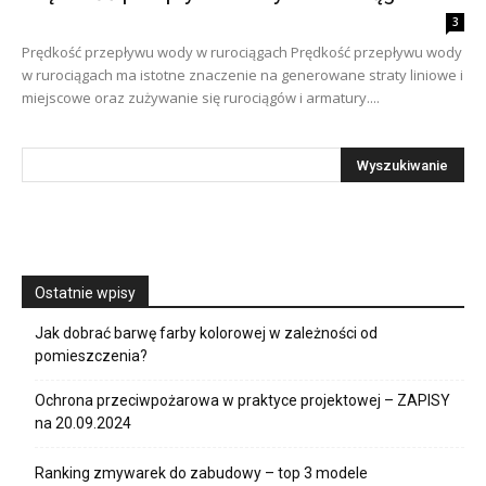
3
Prędkość przepływu wody w rurociągach Prędkość przepływu wody
w rurociągach ma istotne znaczenie na generowane straty liniowe i
miejscowe oraz zużywanie się rurociągów i armatury....
Ostatnie wpisy
Jak dobrać barwę farby kolorowej w zależności od
pomieszczenia?
Ochrona przeciwpożarowa w praktyce projektowej – ZAPISY
na 20.09.2024
Ranking zmywarek do zabudowy – top 3 modele