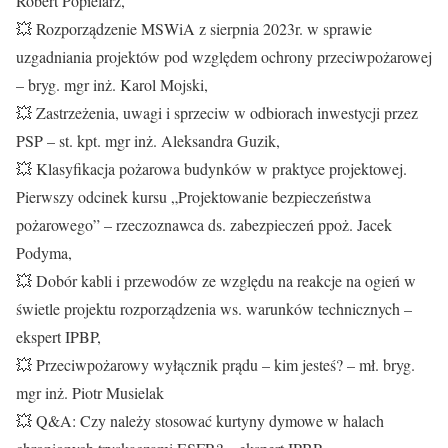
Robert Popielarz,
💥 Rozporządzenie MSWiA z sierpnia 2023r. w sprawie
uzgadniania projektów pod względem ochrony przeciwpożarowej
– bryg. mgr inż. Karol Mojski,
💥 Zastrzeżenia, uwagi i sprzeciw w odbiorach inwestycji przez
PSP – st. kpt. mgr inż. Aleksandra Guzik,
💥 Klasyfikacja pożarowa budynków w praktyce projektowej.
Pierwszy odcinek kursu „Projektowanie bezpieczeństwa
pożarowego” – rzeczoznawca ds. zabezpieczeń ppoż. Jacek
Podyma,
💥 Dobór kabli i przewodów ze względu na reakcje na ogień w
świetle projektu rozporządzenia ws. warunków technicznych –
ekspert IPBP,
💥 Przeciwpożarowy wyłącznik prądu – kim jesteś? – mł. bryg.
mgr inż. Piotr Musielak
💥 Q&A: Czy należy stosować kurtyny dymowe w halach