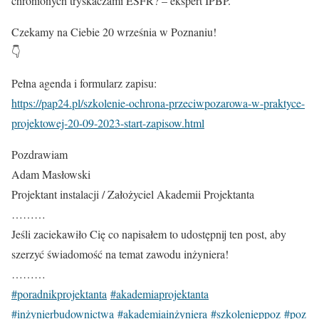
chronionych tryskaczami ESFR? – ekspert IPBP.
Czekamy na Ciebie 20 września w Poznaniu!
👇
Pełna agenda i formularz zapisu:
https://pap24.pl/szkolenie-ochrona-przeciwpozarowa-w-praktyce-
projektowej-20-09-2023-start-zapisow.html
Pozdrawiam
Adam Masłowski
Projektant instalacji / Założyciel Akademii Projektanta
………
Jeśli zaciekawiło Cię co napisałem to udostępnij ten post, aby
szerzyć świadomość na temat zawodu inżyniera!
………
#poradnikprojektanta
#akademiaprojektanta
#inżynierbudownictwa
#akademiainżyniera
#szkolenieppoz
#poz