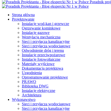
Poradnik proj
Strona główna
Projektowanie
Instalacje wod-kan i grzewcze
Ogrzewanie kominkowe
Instalacje gazowe
Wentylacja mechaniczna
Sieci i przyłącza kanalizacyjne
Sieci i przyłącza wodociągowe
Odwodnienie dróg i terenu
Instalacje przeciwpożarowe
Instalacje fotowoltaiczne
Materiały wyjściowe
Dokumentacja projektowa
Uzgodnienia
Oprogramowanie projektowe
PRAWO
Biblioteka DWG
Instalacje elektryczne
Architektura
Wykonawstwo
Sieci i przyłacza wodociągowe
Sieci i przyłacza kanalizacyjne