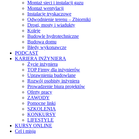
Montaż sieci i instalacji gazu
Montaż wentylacji
Instalacje tryskaczowe
Odwodnienie terenu – Zbiorniki
Drogi, mosty i wiadukty
Koleje
Budowle hydrotechniczne
Budowa domu
Błędy wykonawcze
PODCAST
KARIERA INŻYNIERA
Życie inżyniera
TOP Firmy dla inżynierów
Uprawnienia budowlane
Rozwój osobisty inżyniera
Prowadzenie biura projektów
Oferty pracy
ZAWODY
Pomocne linki
SZKOLENIA
KONKURSY
LIFESTYLE
KURSY ONLINE
Cel i misja