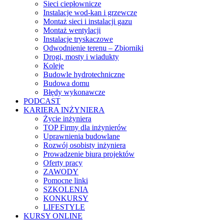
Sieci ciepłownicze
Instalacje wod-kan i grzewcze
Montaż sieci i instalacji gazu
Montaż wentylacji
Instalacje tryskaczowe
Odwodnienie terenu – Zbiorniki
Drogi, mosty i wiadukty
Koleje
Budowle hydrotechniczne
Budowa domu
Błędy wykonawcze
PODCAST
KARIERA INŻYNIERA
Życie inżyniera
TOP Firmy dla inżynierów
Uprawnienia budowlane
Rozwój osobisty inżyniera
Prowadzenie biura projektów
Oferty pracy
ZAWODY
Pomocne linki
SZKOLENIA
KONKURSY
LIFESTYLE
KURSY ONLINE