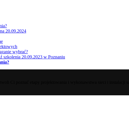
nia?
na 20.09.2024
ne
jektowych
iązanie wybrać?
ź szkolenia 20.09.2023 w Poznaniu
ania?
zwoli Ci poznać etapy projektowania i wykonawstwa sieci i instalacji s