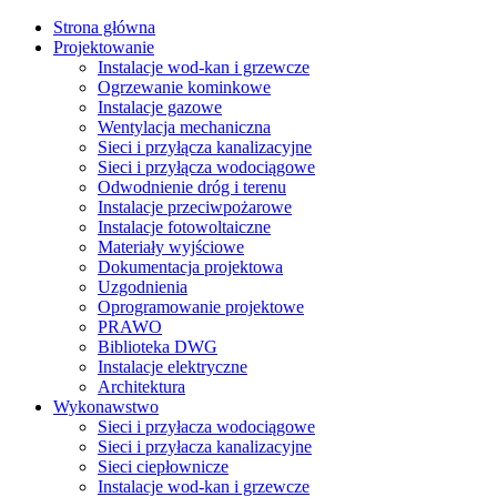
Strona główna
Projektowanie
Instalacje wod-kan i grzewcze
Ogrzewanie kominkowe
Instalacje gazowe
Wentylacja mechaniczna
Sieci i przyłącza kanalizacyjne
Sieci i przyłącza wodociągowe
Odwodnienie dróg i terenu
Instalacje przeciwpożarowe
Instalacje fotowoltaiczne
Materiały wyjściowe
Dokumentacja projektowa
Uzgodnienia
Oprogramowanie projektowe
PRAWO
Biblioteka DWG
Instalacje elektryczne
Architektura
Wykonawstwo
Sieci i przyłacza wodociągowe
Sieci i przyłacza kanalizacyjne
Sieci ciepłownicze
Instalacje wod-kan i grzewcze