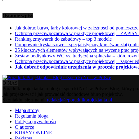
Ostatnie wpisy
Jak dobrać barwę farby kolorowej w zależności od pomieszcze
Ochrona przeciwpożarowa w praktyce projektowej – ZAPISY 
Ranking zmywarek do zabudowy – top 3 modele
Pompownie tryskaczowe – specjalistyczny kurs (warsztat) onli
25 kluczowych elementów wpływających na wycenę prac pro
Zestaw podtynkowy WC vs. tradycyjna spłuczka – które rozw
Ochrona przeciwpożarowa w praktyce projektowej – zapowied
Jak dobrać odpowiednie urządzenia w procesie projektow
O NAS
Poradnik projektanta to blog ekspercki Nr 1 w Polsce. Blog, który po
jak projektować i jak prowadzić dochodowe biuro projektów.
Skontaktuj się z nami:
redakcja@poradnikprojektanta.pl
Mapa strony
Regulamin bloga
Polityka prywatności
O autorze
KURSY ONLINE
Reklama