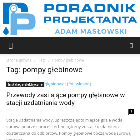
Poradnik
Strona główna
Tagi
Pompy głebinowe
Tag: pompy głebinowe
projektanta
Instalacje elektryczne
Przewody zasilające pompy głębinowe w
stacji uzdatniania wody
1
Stacja uzdatniania wody, upraszczając to miejsce gdzie woda
surowa poprzez proces technologiczny zostaje uzdatniona i
dostarczana do odbiorców. Pompy głębinowe tłoczą wodę surową
poprzez...