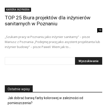
KARIERA INŻYNIERA
TOP 25 Biura projektów dla inżynierów
sanitarnych w Poznaniu
10
„Szukam pracy w Poznaniu jako inżynier sanitarny” – pisze
Mariusz z Poznania „Podejmę pracę jako asystent projektanta lub
inżynier budowy” – pisze Paweł. Wiem jak to...
Ostatnie wpisy
Jak dobrać barwę farby kolorowej w zależności od
pomieszczenia?