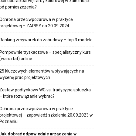
Jak dobrać barwę farby kolorowej w zależności
od pomieszczenia?
Ochrona przeciwpożarowa w praktyce
projektowej – ZAPISY na 20.09.2024
Ranking zmywarek do zabudowy – top 3 modele
Pompownie tryskaczowe – specjalistyczny kurs
(warsztat) online
25 kluczowych elementów wpływających na
wycenę prac projektowych
Zestaw podtynkowy WC vs. tradycyjna spłuczka
– które rozwiązanie wybrać?
Ochrona przeciwpożarowa w praktyce
projektowej – zapowiedź szkolenia 20.09.2023 w
Poznaniu
Jak dobrać odpowiednie urządzenia w