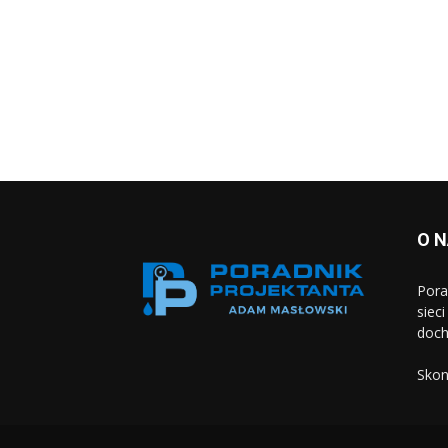
O 
Pora
siec
doch
Skon