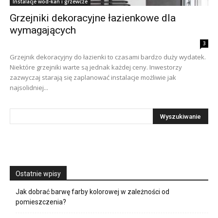
Instalacje wod-kan i grzewcze
Grzejniki dekoracyjne łazienkowe dla
wymagających
3
Grzejnik dekoracyjny do łazienki to czasami bardzo duży wydatek.
Niektóre grzejniki warte są jednak każdej ceny. Inwestorzy
zazwyczaj starają się zaplanować instalacje możliwie jak
najsolidniej...
Ostatnie wpisy
Jak dobrać barwę farby kolorowej w zależności od
pomieszczenia?