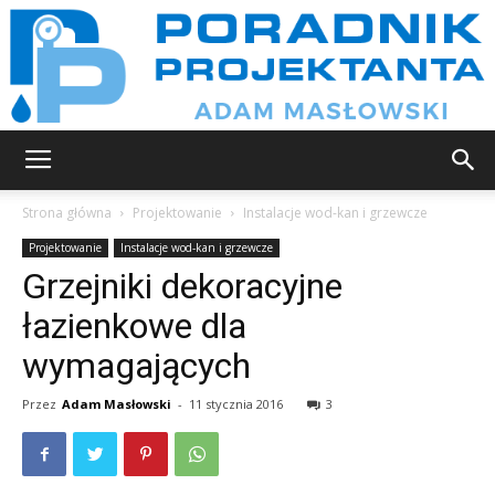
Poradnik
Strona główna
Projektowanie
Instalacje wod-kan i grzewcze
Projektowanie
Instalacje wod-kan i grzewcze
Grzejniki dekoracyjne
projektanta
łazienkowe dla
wymagających
Przez
Adam Masłowski
-
11 stycznia 2016
3