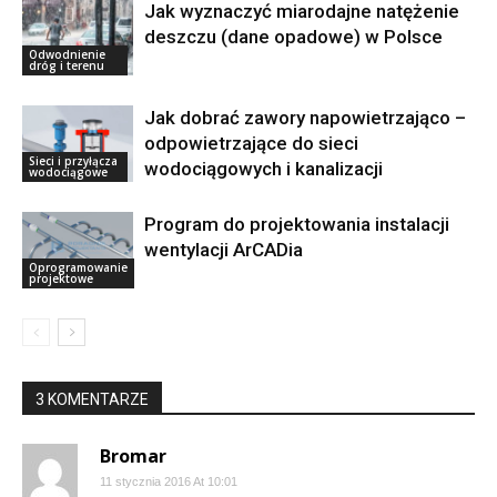
Jak wyznaczyć miarodajne natężenie
deszczu (dane opadowe) w Polsce
Odwodnienie
dróg i terenu
Jak dobrać zawory napowietrzająco –
odpowietrzające do sieci
Sieci i przyłącza
wodociągowych i kanalizacji
wodociągowe
Program do projektowania instalacji
wentylacji ArCADia
Oprogramowanie
projektowe
3 KOMENTARZE
Bromar
11 stycznia 2016 At 10:01