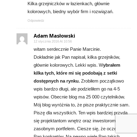
Kilka grzejniczków w łazienkach, głównie
kolorowych, biedny wybór firm i rozwiązań.
Odpowiedz
Adam Masłowski
12 stycznia 2016 At 10:56
witam serdecznie Panie Marcinie.
Dokładnie jak Pan napisał, kilka grzejników,
głównie kolorowych. Lekki wpis. W
ybrałem
kilka tych, które mi się podobają z setki
dostępnych na rynku.
Zrobiłem początkowo
wpis bardzo długi, ale podzieliłem go na 4-5
wpisów. Obecnie blog ma 25 000 czytelników.
Mój blog wyróżnia to, że pisze praktycznie sam.
Piszę dla wszystkich. Ten wpis bardziej przyda
się projektantom wnętrz oraz inwestorom z
zasobnym portfelem. Ciesze się, że oczekuje
Pan konkretów. Na pewno wiele Pan takich