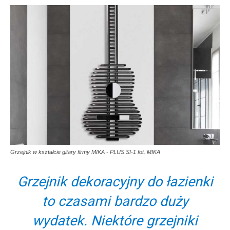
Grzejnik w kształcie gitary firmy MIKA - PLUS SI-1 fot. MIKA
Grzejnik dekoracyjny do łazienki
to czasami bardzo duży
wydatek. Niektóre grzejniki