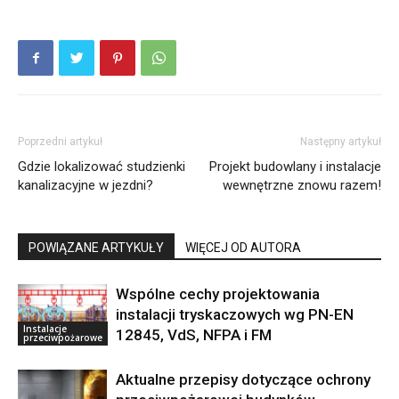
Poprzedni artykuł
Następny artykuł
Gdzie lokalizować studzienki
Projekt budowlany i instalacje
kanalizacyjne w jezdni?
wewnętrzne znowu razem!
POWIĄZANE ARTYKUŁY
WIĘCEJ OD AUTORA
Wspólne cechy projektowania
instalacji tryskaczowych wg PN-EN
Instalacje
12845, VdS, NFPA i FM
przeciwpożarowe
Aktualne przepisy dotyczące ochrony