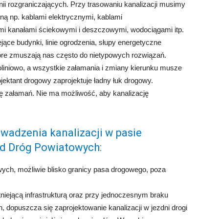
inii rozgraniczających. Przy trasowaniu kanalizacji musimy
czną np. kablami elektrycznymi, kablami
mi kanałami ściekowymi i deszczowymi, wodociągami itp.
ejące budynki, linie ogrodzenia, słupy energetyczne
tóre zmuszają nas często do nietypowych rozwiązań.
oliniowo, a wszystkie załamania i zmiany kierunku musze
jektant drogowy zaprojektuje ładny łuk drogowy.
bę załamań. Nie ma możliwość, aby kanalizację
owadzenia kanalizacji w pasie
d Dróg Powiatowych:
wych, możliwie blisko granicy pasa drogowego, poza
stniejącą infrastrukturą oraz przy jednoczesnym braku
n, dopuszcza się zaprojektowanie kanalizacji w jezdni drogi