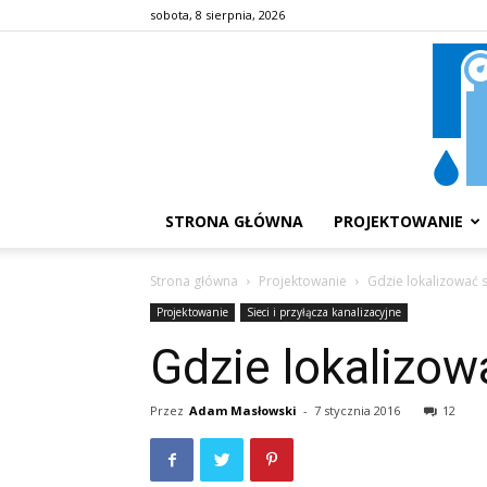
sobota, 8 sierpnia, 2026
STRONA GŁÓWNA
PROJEKTOWANIE
Strona główna
Projektowanie
Gdzie lokalizować s
Projektowanie
Sieci i przyłącza kanalizacyjne
Gdzie lokalizow
Przez
Adam Masłowski
-
7 stycznia 2016
12