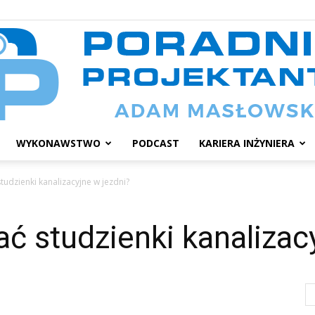
WYKONAWSTWO
PODCAST
KARIERA INŻYNIERA
Poradnik
tudzienki kanalizacyjne w jezdni?
ać studzienki kanalizac
projektanta