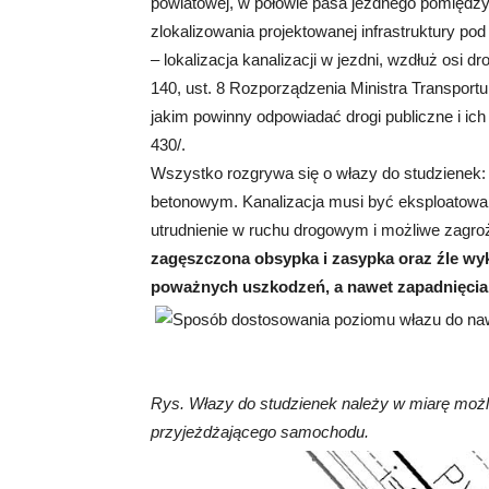
powiatowej, w połowie pasa jezdnego pomiędz
zlokalizowania projektowanej infrastruktury pod 
– lokalizacja kanalizacji w jezdni, wzdłuż osi 
140, ust. 8 Rozporządzenia Ministra Transport
jakim powinny odpowiadać drogi publiczne i ich
430/.
Wszystko rozgrywa się o włazy do studzienek: 
betonowym. Kanalizacja musi być eksploatowana
utrudnienie w ruchu drogowym i możliwe zagro
zagęszczona obsypka i zasypka oraz źle wy
poważnych uszkodzeń, a nawet zapadnięcia 
Rys. Włazy do studzienek należy w miarę możl
przyjeżdżającego samochodu.