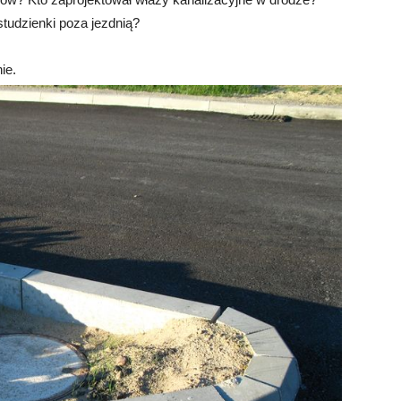
tudzienki poza jezdnią?
ie.