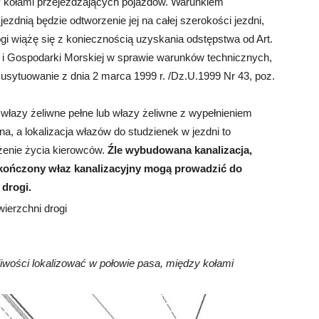
y kołami przejeżdżających pojazdów. Warunkiem
jezdnią będzie odtworzenie jej na całej szerokości jezdni,
drogi wiążę się z koniecznością uzyskania odstępstwa od Art.
u i Gospodarki Morskiej w sprawie warunków technicznych,
 usytuowanie z dnia 2 marca 1999 r. /Dz.U.1999 Nr 43, poz.
włazy żeliwne pełne lub włazy żeliwne z wypełnieniem
, a lokalizacja włazów do studzienek w jezdni to
żenie życia kierowców.
Źle wybudowana kanalizacja,
kończony właz kanalizacyjny mogą prowadzić do
drogi.
iwości lokalizować w połowie pasa, między kołami