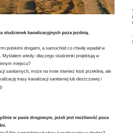
a studzienek kanalizacyjnych poza jezdnią.
ymi polskimi drogami, a samochód co chwilę wpadał w
j. Myślałem wtedy: dlaczego studzienki projektują w
 innym miejscu?
cji sanitarnych, może na mnie również ktoś przeklina, ale
izację trasy kanalizacji sanitarnej lub deszczowej i
ę.
myślnie w pasie drogowym, jeżeli jest możliwość poza
ni.
ów? Kto zaprojektował włazy kanalizacyjne w drodze?