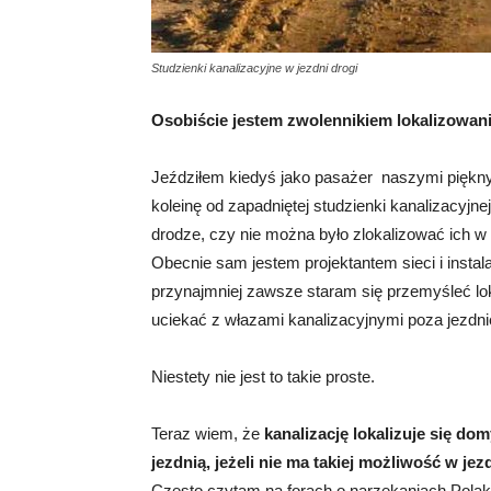
Studzienki kanalizacyjne w jezdni drogi
Osobiście jestem zwolennikiem lokalizowani
Jeździłem kiedyś jako pasażer naszymi piękn
koleinę od zapadniętej studzienki kanalizacyjne
drodze, czy nie można było zlokalizować ich w
Obecnie sam jestem projektantem sieci i instala
przynajmniej zawsze staram się przemyśleć lokal
uciekać z włazami kanalizacyjnymi poza jezdni
Niestety nie jest to takie proste.
Teraz wiem, że
kanalizację lokalizuje się do
jezdnią, jeżeli nie ma takiej możliwość w jezd
Często czytam na forach o narzekaniach Polak