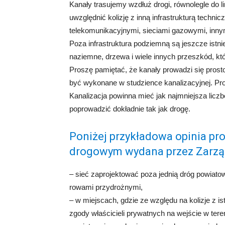
Kanały trasujemy wzdłuż drogi, równolegle do l
uwzględnić kolizję z inną infrastrukturą techni
telekomunikacyjnymi, sieciami gazowymi, inny
Poza infrastruktura podziemną są jeszcze istni
naziemne, drzewa i wiele innych przeszkód, k
Proszę pamiętać, że kanały prowadzi się prost
być wykonane w studzience kanalizacyjnej. Pro
Kanalizacja powinna mieć jak najmniejsza licz
poprowadzić dokładnie tak jak drogę.
Poniżej przykładowa opinia pr
drogowym wydana przez Zarzą
– sieć zaprojektować poza jednią dróg powiato
rowami przydrożnymi,
– w miejscach, gdzie ze względu na kolizje z i
zgody właścicieli prywatnych na wejście w tere