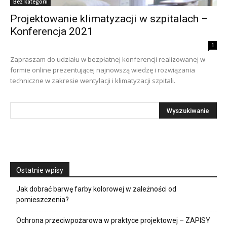
Bez kategorii
Projektowanie klimatyzacji w szpitalach –
Konferencja 2021
1
Zapraszam do udziału w bezpłatnej konferencji realizowanej w
formie online prezentującej najnowszą wiedzę i rozwiązania
techniczne w zakresie wentylacji i klimatyzacji szpitali.
Ostatnie wpisy
Jak dobrać barwę farby kolorowej w zależności od
pomieszczenia?
Ochrona przeciwpożarowa w praktyce projektowej – ZAPISY