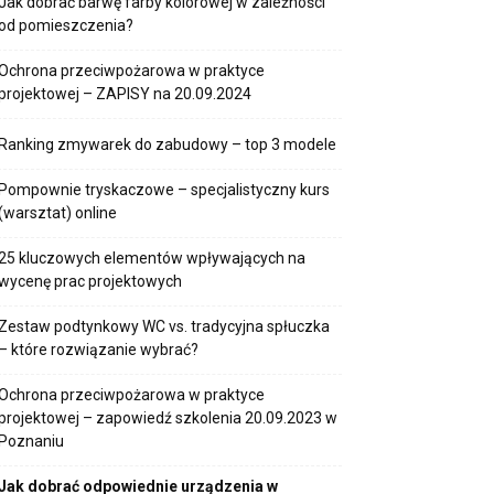
Jak dobrać barwę farby kolorowej w zależności
od pomieszczenia?
Ochrona przeciwpożarowa w praktyce
projektowej – ZAPISY na 20.09.2024
Ranking zmywarek do zabudowy – top 3 modele
Pompownie tryskaczowe – specjalistyczny kurs
(warsztat) online
25 kluczowych elementów wpływających na
wycenę prac projektowych
Zestaw podtynkowy WC vs. tradycyjna spłuczka
– które rozwiązanie wybrać?
Ochrona przeciwpożarowa w praktyce
projektowej – zapowiedź szkolenia 20.09.2023 w
Poznaniu
Jak dobrać odpowiednie urządzenia w