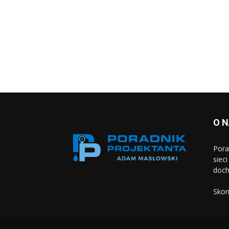
O 
Pora
siec
doch
Skon