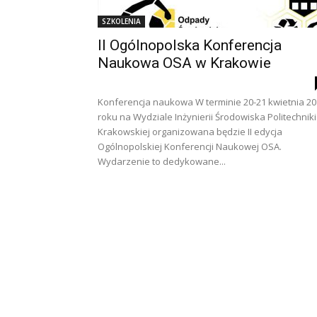
SZKOLENIA
II Ogólnopolska Konferencja
Naukowa OSA w Krakowie
Konferencja naukowa W terminie 20-21 kwietnia 2
roku na Wydziale Inżynierii Środowiska Politechniki
Krakowskiej organizowana będzie II edycja
Ogólnopolskiej Konferencji Naukowej OSA.
Wydarzenie to dedykowane...