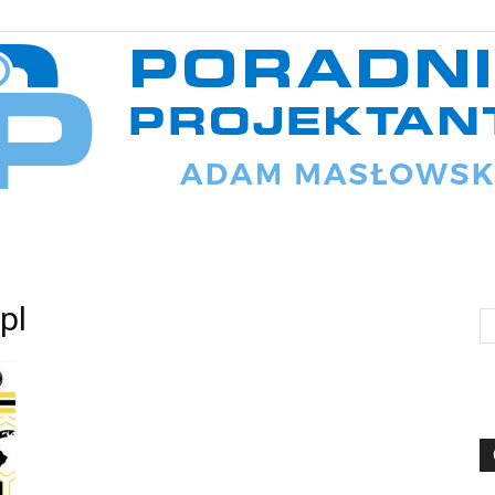
Poradnik
pl
projektanta