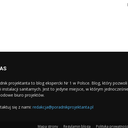
NAS
dnik projektanta to blog ekspercki Nr 1 w Polsce. Blog, który pozwo
i i instalacji sanitarnych. Jest to jedyne miejsce, w którym jednocześn
odowe biuro projektów.
taktuj się z nami:
redakcja@poradnikprojektanta.pl
Mapa strony
Regulamin bloga
Polityka prywatnośc