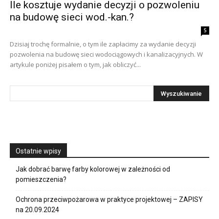
Ile kosztuje wydanie decyzji o pozwoleniu
na budowę sieci wod.-kan.?
5
Dzisiaj trochę formalnie, o tym ile zapłacimy za wydanie decyzji
pozwolenia na budowę sieci wodociągowych i kanalizacyjnych. W
artykule poniżej pisałem o tym, jak obliczyć...
Ostatnie wpisy
Jak dobrać barwę farby kolorowej w zależności od
pomieszczenia?
Ochrona przeciwpożarowa w praktyce projektowej – ZAPISY
na 20.09.2024