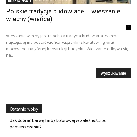
Budowa domu
Polskie tradycje budowlane – wieszanie
wiechy (wieńca)
0
Wieszanie wiechy jest to polska tradycja budowlana. Wiecha
najczęściej ma postać wieńca, wiązanki (z kwiatów i igliwia)
mocowanej na górnej konstrukcji budynku. Wieszanie odbywa się
na...
Ostatnie wpisy
Jak dobrać barwę farby kolorowej w zależności od
pomieszczenia?