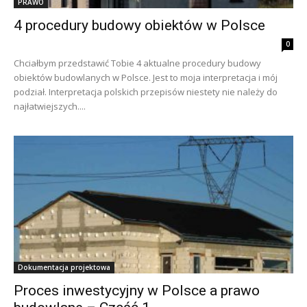
PRAWO
4 procedury budowy obiektów w Polsce
0
Chciałbym przedstawić Tobie 4 aktualne procedury budowy
obiektów budowlanych w Polsce. Jest to moja interpretacja i mój
podział. Interpretacja polskich przepisów niestety nie należy do
najłatwiejszych....
Dokumentacja projektowa
Proces inwestycyjny w Polsce a prawo