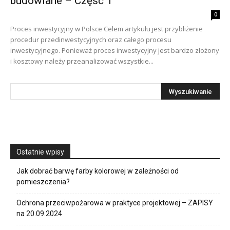
budowlane – Część 1
0
Proces inwestycyjny w Polsce Celem artykułu jest przybliżenie
procedur przedinwestycyjnych oraz całego procesu
inwestycyjnego. Ponieważ proces inwestycyjny jest bardzo złożony
i kosztowy należy przeanalizować wszystkie...
Ostatnie wpisy
Jak dobrać barwę farby kolorowej w zależności od
pomieszczenia?
Ochrona przeciwpożarowa w praktyce projektowej – ZAPISY
na 20.09.2024