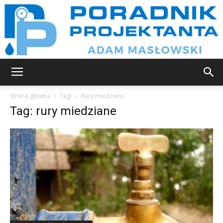
Poradnik
Strona główna
Tagi
Rury miedziane
Tag: rury miedziane
projektanta