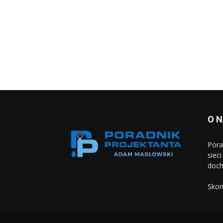
O 
Pora
siec
doch
Skon