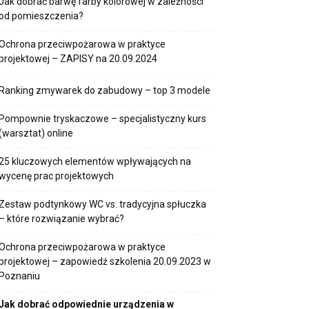
Jak dobrać barwę farby kolorowej w zależności
od pomieszczenia?
Ochrona przeciwpożarowa w praktyce
projektowej – ZAPISY na 20.09.2024
Ranking zmywarek do zabudowy – top 3 modele
Pompownie tryskaczowe – specjalistyczny kurs
(warsztat) online
25 kluczowych elementów wpływających na
wycenę prac projektowych
Zestaw podtynkowy WC vs. tradycyjna spłuczka
– które rozwiązanie wybrać?
Ochrona przeciwpożarowa w praktyce
projektowej – zapowiedź szkolenia 20.09.2023 w
Poznaniu
Jak dobrać odpowiednie urządzenia w