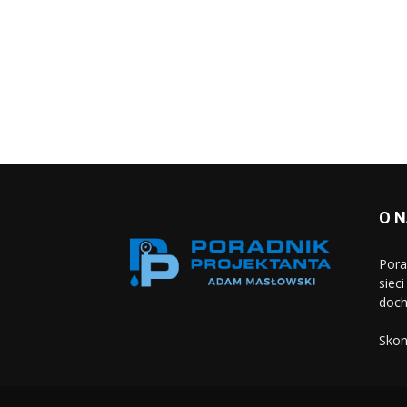
O 
Pora
siec
doch
Skon