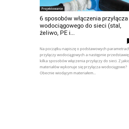
Projektowanie
6 sposobów włączenia przyłącza
wodociągowego do sieci (stal,
żeliwo, PE i...
Na początku napiszę o podstawowych parametrac
przyłączy wodociągowych a następnie przedstawię
kilka sposobów włączenia przyłączy do sieci. Z jaki
materiałów wykonuje się przyłącza wodociągowe?
Obecnie wiodącym materiałem...