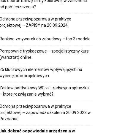
Jak dobrać barwę farby kolorowej w zależności
od pomieszczenia?
Ochrona przeciwpożarowa w praktyce
projektowej – ZAPISY na 20.09.2024
Ranking zmywarek do zabudowy – top 3 modele
Pompownie tryskaczowe – specjalistyczny kurs
(warsztat) online
25 kluczowych elementów wpływających na
wycenę prac projektowych
Zestaw podtynkowy WC vs. tradycyjna spłuczka
– które rozwiązanie wybrać?
Ochrona przeciwpożarowa w praktyce
projektowej – zapowiedź szkolenia 20.09.2023 w
Poznaniu
Jak dobrać odpowiednie urządzenia w