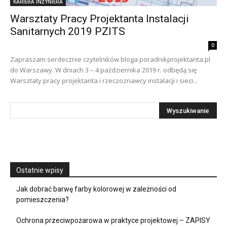
KARIERA INŻYNIERA
Warsztaty Pracy Projektanta Instalacji
Sanitarnych 2019 PZITS
0
Zapraszam serdecznie czytelników bloga poradnikprojektanta.pl
do Warszawy. W dniach 3 – 4 października 2019 r. odbędą się
Warsztaty pracy projektanta i rzeczoznawcy instalacji i sieci...
Ostatnie wpisy
Jak dobrać barwę farby kolorowej w zależności od
pomieszczenia?
Ochrona przeciwpożarowa w praktyce projektowej – ZAPISY