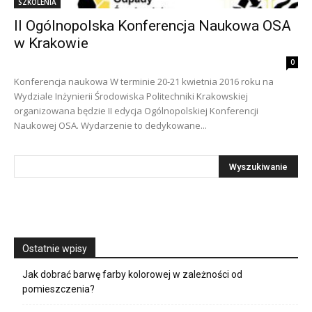
SZKOLENIA
II Ogólnopolska Konferencja Naukowa OSA
w Krakowie
0
Konferencja naukowa W terminie 20-21 kwietnia 2016 roku na
Wydziale Inżynierii Środowiska Politechniki Krakowskiej
organizowana będzie II edycja Ogólnopolskiej Konferencji
Naukowej OSA. Wydarzenie to dedykowane...
Ostatnie wpisy
Jak dobrać barwę farby kolorowej w zależności od
pomieszczenia?