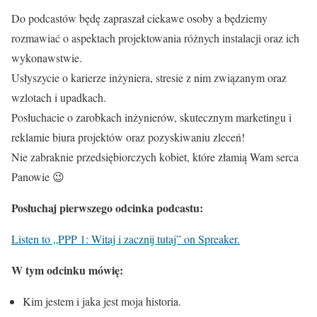
Do podcastów będę zapraszał ciekawe osoby a będziemy
rozmawiać o aspektach projektowania różnych instalacji oraz ich
wykonawstwie.
Usłyszycie o karierze inżyniera, stresie z nim związanym oraz
wzlotach i upadkach.
Posłuchacie o zarobkach inżynierów, skutecznym marketingu i
reklamie biura projektów oraz pozyskiwaniu zleceń!
Nie zabraknie przedsiębiorczych kobiet, które złamią Wam serca
Panowie 😉
Posłuchaj pierwszego odcinka podcastu:
Listen to „PPP 1: Witaj i zacznij tutaj” on Spreaker.
W tym odcinku mówię:
Kim jestem i jaka jest moja historia.