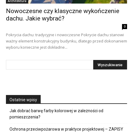
Architektura
Nowoczesne czy klasyczne wykończenie
dachu. Jakie wybrać?
0
Pokrycia dachu: tradycyjne i nowoczesne Pokrycie dachu stanowi
ważny element konstrukcyjny budynku, dlatego przed dokonaniem
wyboru konieczne jest dokładne...
Ostatnie wpisy
Jak dobrać barwę farby kolorowej w zależności od
pomieszczenia?
Ochrona przeciwpożarowa w praktyce projektowej – ZAPISY