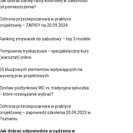
Jak dobrać barwę farby kolorowej w zależności
od pomieszczenia?
Ochrona przeciwpożarowa w praktyce
projektowej – ZAPISY na 20.09.2024
Ranking zmywarek do zabudowy – top 3 modele
Pompownie tryskaczowe – specjalistyczny kurs
(warsztat) online
25 kluczowych elementów wpływających na
wycenę prac projektowych
Zestaw podtynkowy WC vs. tradycyjna spłuczka
– które rozwiązanie wybrać?
Ochrona przeciwpożarowa w praktyce
projektowej – zapowiedź szkolenia 20.09.2023 w
Poznaniu
Jak dobrać odpowiednie urządzenia w