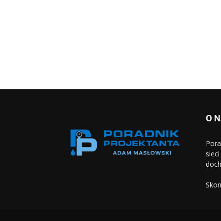
O 
Pora
siec
doch
Skon