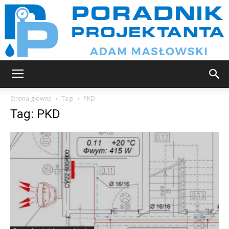
Poradnik
Strona główna
Tagi
PKD
Tag: PKD
projektanta