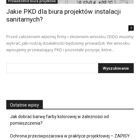
Prowadzenie biura projektów
Jakie PKD dla biura projektów instalacji
sanitarnych?
0
Przed założeniem własnej firmy i złożeniem wniosku CEIDG musimy
wybrać, jaki rodzaj działalności będziemy prowadzili. We wniosku
wpisujemy przeważający PKD i pozostałe pozycje, które...
Ostatnie wpisy
Jak dobrać barwę farby kolorowej w zależności od
pomieszczenia?
Ochrona przeciwpożarowa w praktyce projektowej – ZAPISY