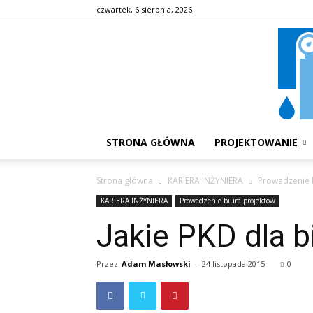
czwartek, 6 sierpnia, 2026
STRONA GŁÓWNA
PROJEKTOWANIE
Strona główna
KARIERA INŻYNIERA
Prowadzenie 
KARIERA INŻYNIERA
Prowadzenie biura projektów
Jakie PKD dla bi
Przez
Adam Masłowski
-
24 listopada 2015
0