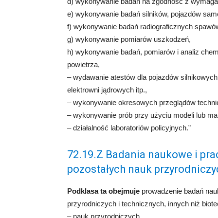
d) wykonywanie badań na zgodność z wymagan
e) wykonywanie badań silników, pojazdów samo
f) wykonywanie badań radiograficznych spawów
g) wykonywanie pomiarów uszkodzeń,
h) wykonywanie badań, pomiarów i analiz chemi
powietrza,
– wydawanie atestów dla pojazdów silnikowych
elektrowni jądrowych itp.,
– wykonywanie okresowych przeglądów techni
– wykonywanie prób przy użyciu modeli lub maki
– działalność laboratoriów policyjnych.”
72.19.Z Badania naukowe i pra
pozostałych nauk przyrodniczy
Podklasa ta obejmuje
prowadzenie badań nauk
przyrodniczych i technicznych, innych niż biote
– nauk przyrodniczych,