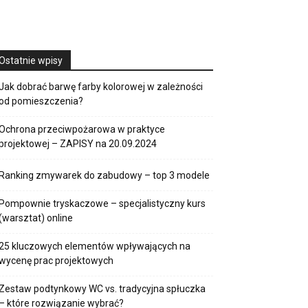
Ostatnie wpisy
Jak dobrać barwę farby kolorowej w zależności
od pomieszczenia?
Ochrona przeciwpożarowa w praktyce
projektowej – ZAPISY na 20.09.2024
Ranking zmywarek do zabudowy – top 3 modele
Pompownie tryskaczowe – specjalistyczny kurs
(warsztat) online
25 kluczowych elementów wpływających na
wycenę prac projektowych
Zestaw podtynkowy WC vs. tradycyjna spłuczka
– które rozwiązanie wybrać?