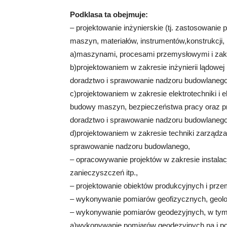
Podklasa ta obejmuje:
– projektowanie inżynierskie (tj. zastosowanie 
maszyn, materiałów, instrumentów,konstrukcji,
a)maszynami, procesami przemysłowymi i zak
b)projektowaniem w zakresie inżynierii lądowej i
doradztwo i sprawowanie nadzoru budowlanego
c)projektowaniem w zakresie elektrotechniki i el
budowy maszyn, bezpieczeństwa pracy oraz p
doradztwo i sprawowanie nadzoru budowlanego
d)projektowaniem w zakresie techniki zarządz
sprawowanie nadzoru budowlanego,
– opracowywanie projektów w zakresie instalacj
zanieczyszczeń itp.,
– projektowanie obiektów produkcyjnych i prz
– wykonywanie pomiarów geofizycznych, geolo
– wykonywanie pomiarów geodezyjnych, w tym d
a)wykonywanie pomiarów geodezyjnych na i po