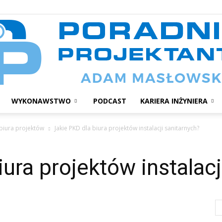
WYKONAWSTWO
PODCAST
KARIERA INŻYNIERA
Poradnik
biura projektów
Jakie PKD dla biura projektów instalacji sanitarnych?
ura projektów instalacj
projektanta