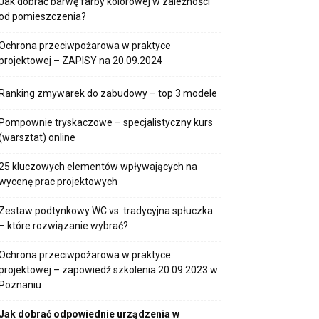
Jak dobrać barwę farby kolorowej w zależności
od pomieszczenia?
Ochrona przeciwpożarowa w praktyce
projektowej – ZAPISY na 20.09.2024
Ranking zmywarek do zabudowy – top 3 modele
Pompownie tryskaczowe – specjalistyczny kurs
(warsztat) online
25 kluczowych elementów wpływających na
wycenę prac projektowych
Zestaw podtynkowy WC vs. tradycyjna spłuczka
– które rozwiązanie wybrać?
Ochrona przeciwpożarowa w praktyce
projektowej – zapowiedź szkolenia 20.09.2023 w
Poznaniu
Jak dobrać odpowiednie urządzenia w