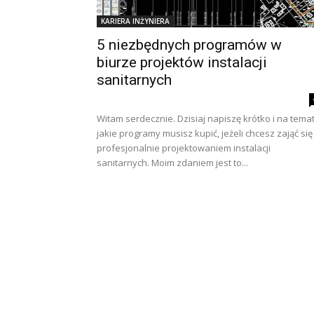
KARIERA INŻYNIERA
5 niezbędnych programów w
biurze projektów instalacji
sanitarnych
Witam serdecznie. Dzisiaj napiszę krótko i na temat
jakie programy musisz kupić, jeżeli chcesz zająć się
profesjonalnie projektowaniem instalacji
sanitarnych. Moim zdaniem jest to...