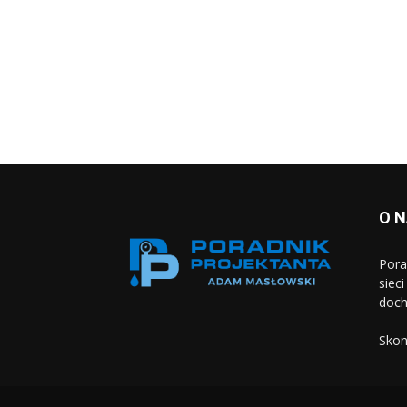
O 
Pora
siec
doch
Skon