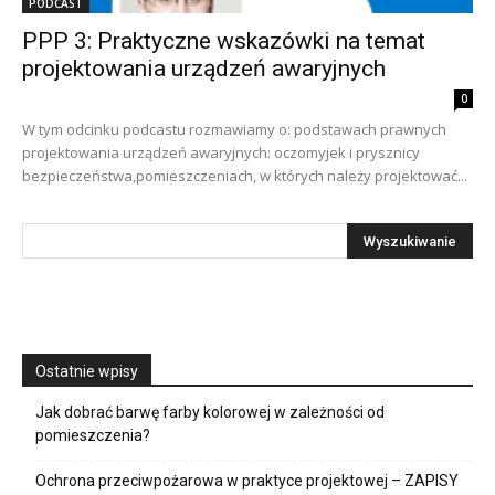
PODCAST
PPP 3: Praktyczne wskazówki na temat
projektowania urządzeń awaryjnych
0
W tym odcinku podcastu rozmawiamy o: podstawach prawnych
projektowania urządzeń awaryjnych: oczomyjek i prysznicy
bezpieczeństwa,pomieszczeniach, w których należy projektować...
Ostatnie wpisy
Jak dobrać barwę farby kolorowej w zależności od
pomieszczenia?
Ochrona przeciwpożarowa w praktyce projektowej – ZAPISY