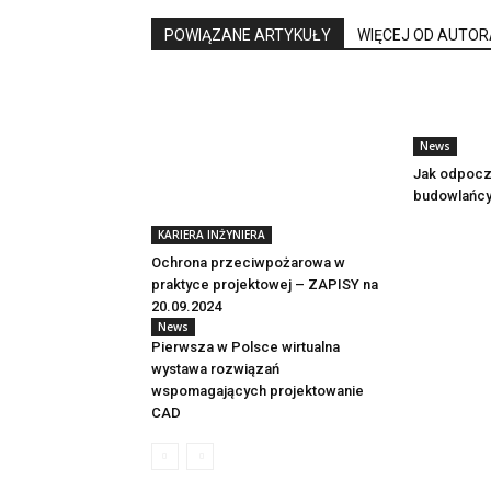
POWIĄZANE ARTYKUŁY
WIĘCEJ OD AUTOR
News
Jak odpocz
budowlańcy
KARIERA INŻYNIERA
Ochrona przeciwpożarowa w
praktyce projektowej – ZAPISY na
20.09.2024
News
Pierwsza w Polsce wirtualna
wystawa rozwiązań
wspomagających projektowanie
CAD