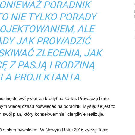
PONIEWAŻ PORADNIK
O NIE TYLKO PORADY
ROJEKTOWANIEM, ALE
ADY JAK PROWADZIĆ
SKIWAĆ ZLECENIA, JAK
 Z PASJĄ I RODZINĄ.
LA PROJEKTANTA.
odzinę do wyżywienia i kredyt na karku. Prowadzę biuro
bym więcej czasu poświęcać na poradnik. Myślę, że jest to
wój plan, który konsekwentnie i cierpliwie realizuje.
teś stałym bywalcem. W Nowym Roku 2016 życzę Tobie