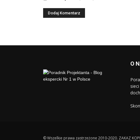
O 
Pora
siec
doch
Skon
© Wszelkie prawa zastrzeżone 2010-2020. ZAKAZ KO