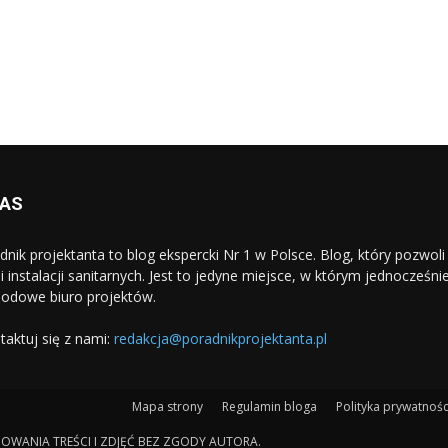
NAS
dnik projektanta to blog ekspercki Nr 1 w Polsce. Blog, który pozwo
i i instalacji sanitarnych. Jest to jedyne miejsce, w którym jednocześn
odowe biuro projektów.
taktuj się z nami:
redakcja@poradnikprojektanta.pl
Mapa strony
Regulamin bloga
Polityka prywatnośc
PIOWANIA TREŚCI I ZDJĘĆ BEZ ZGODY AUTORA.