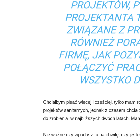
PROJEKTÓW, 
PROJEKTANTA T
ZWIĄZANE Z P
RÓWNIEŻ POR
FIRMĘ, JAK POZY
POŁĄCZYĆ PRACĘ
WSZYSTKO D
Chciałbym pisać więcej i częściej, tylko mam r
projektów sanitarnych, jednak z czasem chciał
do zrobienia w najbliższych dwóch latach. Mam s
Nie ważne czy wpadasz tu na chwilę, czy jes