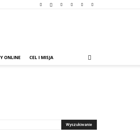
Y ONLINE
CEL I MISJA