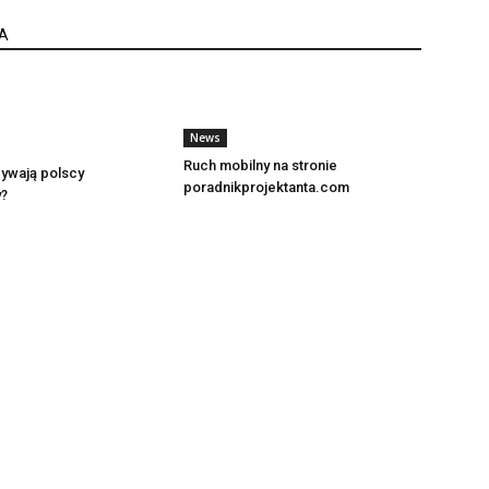
A
News
Ruch mobilny na stronie
ywają polscy
poradnikprojektanta.com
?