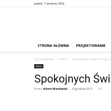
piątek, 7 sierpnia, 2026
STRONA GŁÓWNA
PROJEKTOWANIE
Strona główna
News
Spokojnych Świąt Bożego 
News
Spokojnych Świ
Przez
Adam Masłowski
-
19 grudnia 2015
0