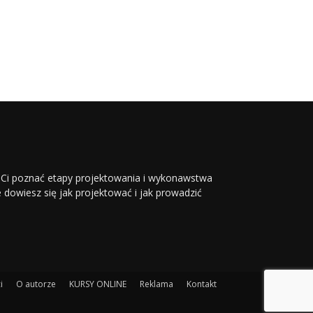
li Ci poznać etapy projektowania i wykonawstwa
ie dowiesz się jak projektować i jak prowadzić
i
O autorze
KURSY ONLINE
Reklama
Kontakt