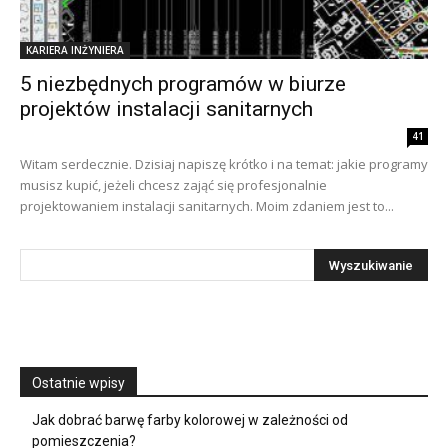
KARIERA INŻYNIERA
5 niezbędnych programów w biurze
projektów instalacji sanitarnych
41
Witam serdecznie. Dzisiaj napiszę krótko i na temat: jakie programy
musisz kupić, jeżeli chcesz zająć się profesjonalnie
projektowaniem instalacji sanitarnych. Moim zdaniem jest to...
Ostatnie wpisy
Jak dobrać barwę farby kolorowej w zależności od
pomieszczenia?