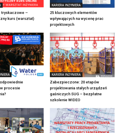
i
KARIERA INŻYNIERA
 tryskaczowe –
25 kluczowych elementów
czny kurs (warsztat)
wpływających na wycenę prac
projektowych
YNIERA
KARIERA INŻYNIERA
 odpowiednie
Zabezpieczone: 20 etapów
 w procesie
projektowania stałych urządzeń
nia?
gaśniczych SUG – bezpłatne
szkolenie WIDEO