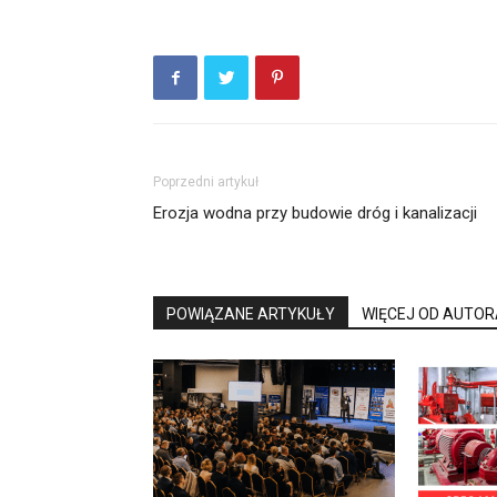
Poprzedni artykuł
Erozja wodna przy budowie dróg i kanalizacji
POWIĄZANE ARTYKUŁY
WIĘCEJ OD AUTOR