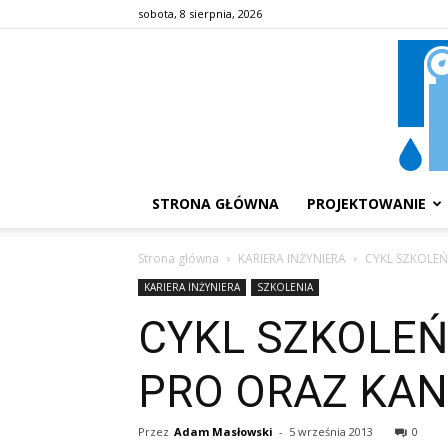
sobota, 8 sierpnia, 2026
STRONA GŁÓWNA
PROJEKTOWANIE
Strona główna
KARIERA INŻYNIERA
CYKL SZKOLE
KARIERA INŻYNIERA
SZKOLENIA
CYKL SZKOLEŃ
PRO ORAZ KAN
Przez
Adam Masłowski
-
5 września 2013
0