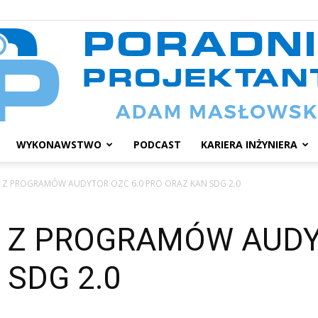
WYKONAWSTWO
PODCAST
KARIERA INŻYNIERA
Poradnik
Ń Z PROGRAMÓW AUDYTOR OZC 6.0 PRO ORAZ KAN SDG 2.0
 Z PROGRAMÓW AUDY
 SDG 2.0
projektanta