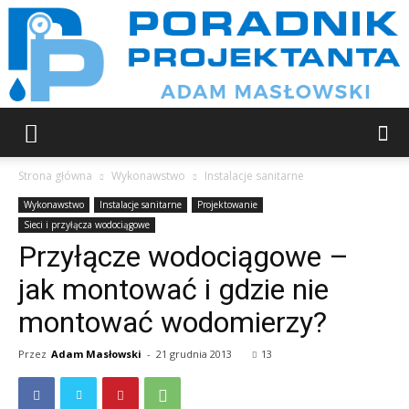
Poradnik
Strona główna
Wykonawstwo
Instalacje sanitarne
Wykonawstwo
Instalacje sanitarne
Projektowanie
Sieci i przyłącza wodociągowe
projektanta
Przyłącze wodociągowe –
jak montować i gdzie nie
montować wodomierzy?
Przez
Adam Masłowski
-
21 grudnia 2013
13