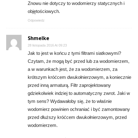
Znowu nie dotyczy to wodomierzy statycznych i
objętościowych.
Odpowiedz
Shmelke
28 listopada 2016 At 09:23
Jak to jest w końcu z tymi filtrami siatkowymi?
Czytam, że mogą być przed lub za wodomierzem,
a w warunkach jest, że za wodomierzem, za
krótszym króćcem dwukołnierzowym, a koniecznie
przed inną armaturą. Filtr zaprojektowany
gdziekolwiek indziej to automatyczny zwrot. Jaki w
tym sens? Wydawałoby się, że to właśnie
wodomierz powinien ochraniać i być zamontowany
przed dłuższy króćcem dwukołnierzowym, przed
wodomierzem.