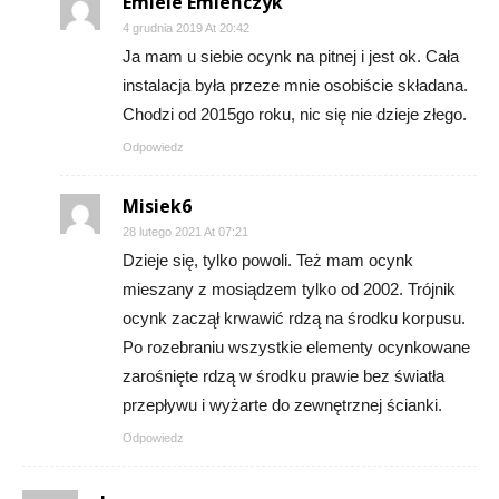
Emiele Emieńczyk
4 grudnia 2019 At 20:42
Ja mam u siebie ocynk na pitnej i jest ok. Cała
instalacja była przeze mnie osobiście składana.
Chodzi od 2015go roku, nic się nie dzieje złego.
Odpowiedz
Misiek6
28 lutego 2021 At 07:21
Dzieje się, tylko powoli. Też mam ocynk
mieszany z mosiądzem tylko od 2002. Trójnik
ocynk zaczął krwawić rdzą na środku korpusu.
Po rozebraniu wszystkie elementy ocynkowane
zarośnięte rdzą w środku prawie bez światła
przepływu i wyżarte do zewnętrznej ścianki.
Odpowiedz