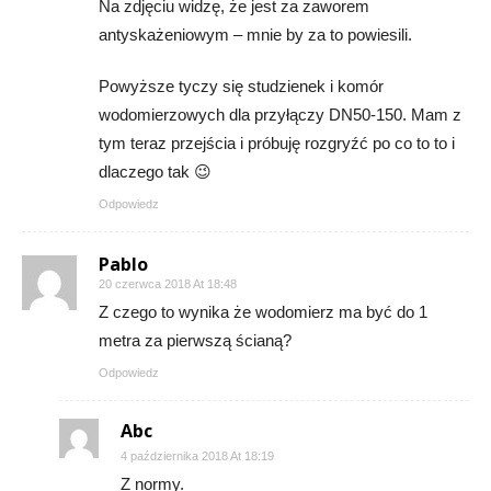
Na zdjęciu widzę, że jest za zaworem
antyskażeniowym – mnie by za to powiesili.
Powyższe tyczy się studzienek i komór
wodomierzowych dla przyłączy DN50-150. Mam z
tym teraz przejścia i próbuję rozgryźć po co to to i
dlaczego tak 😉
Odpowiedz
Pablo
20 czerwca 2018 At 18:48
Z czego to wynika że wodomierz ma być do 1
metra za pierwszą ścianą?
Odpowiedz
Abc
4 października 2018 At 18:19
Z normy.