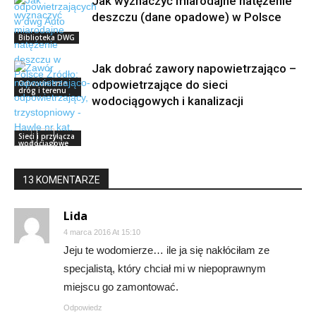
Jak wyznaczyć miarodajne natężenie
deszczu (dane opadowe) w Polsce
Biblioteka DWG
Jak dobrać zawory napowietrzająco –
odpowietrzające do sieci
Odwodnienie
dróg i terenu
wodociągowych i kanalizacji
Sieci i przyłącza
wodociągowe
13 KOMENTARZE
Lida
4 marca 2016 At 15:10
Jeju te wodomierze… ile ja się nakłóciłam ze
specjalistą, który chciał mi w niepoprawnym
miejscu go zamontować.
Odpowiedz