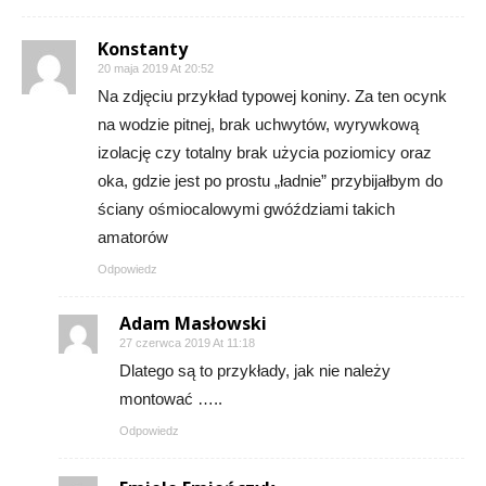
Konstanty
20 maja 2019 At 20:52
Na zdjęciu przykład typowej koniny. Za ten ocynk
na wodzie pitnej, brak uchwytów, wyrywkową
izolację czy totalny brak użycia poziomicy oraz
oka, gdzie jest po prostu „ładnie” przybijałbym do
ściany ośmiocalowymi gwóździami takich
amatorów
Odpowiedz
Adam Masłowski
27 czerwca 2019 At 11:18
Dlatego są to przykłady, jak nie należy
montować …..
Odpowiedz