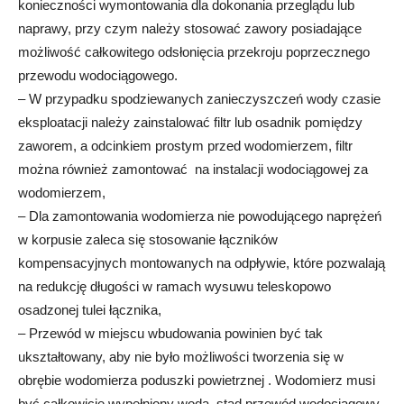
konieczności wymontowania dla dokonania przeglądu lub
naprawy, przy czym należy stosować zawory posiadające
możliwość całkowitego odsłonięcia przekroju poprzecznego
przewodu wodociągowego.
– W przypadku spodziewanych zanieczyszczeń wody czasie
eksploatacji należy zainstalować filtr lub osadnik pomiędzy
zaworem, a odcinkiem prostym przed wodomierzem, filtr
można również zamontować na instalacji wodociągowej za
wodomierzem,
– Dla zamontowania wodomierza nie powodującego naprężeń
w korpusie zaleca się stosowanie łączników
kompensacyjnych montowanych na odpływie, które pozwalają
na redukcję długości w ramach wysuwu teleskopowo
osadzonej tulei łącznika,
– Przewód w miejscu wbudowania powinien być tak
ukształtowany, aby nie było możliwości tworzenia się w
obrębie wodomierza poduszki powietrznej . Wodomierz musi
być całkowicie wypełniony woda, stąd przewód wodociągowy