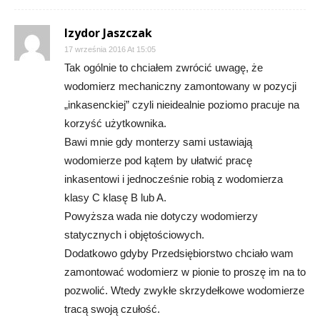
Izydor Jaszczak
17 września 2016 At 15:05
Tak ogólnie to chciałem zwrócić uwagę, że
wodomierz mechaniczny zamontowany w pozycji
„inkasenckiej” czyli nieidealnie poziomo pracuje na
korzyść użytkownika.
Bawi mnie gdy monterzy sami ustawiają
wodomierze pod kątem by ułatwić pracę
inkasentowi i jednocześnie robią z wodomierza
klasy C klasę B lub A.
Powyższa wada nie dotyczy wodomierzy
statycznych i objętościowych.
Dodatkowo gdyby Przedsiębiorstwo chciało wam
zamontować wodomierz w pionie to proszę im na to
pozwolić. Wtedy zwykłe skrzydełkowe wodomierze
tracą swoją czułość.