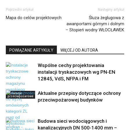
Poprzedni artykuł
Następny artykuł
Mapa do celów projektowych
Śluza żeglugowa z
awanportami górnym i dolnym
– Stopień wodny WŁOCŁAWEK
POWIĄZANE ARTYKUŁY
WIĘCEJ OD AUTORA
Wspólne cechy projektowania
instalacji tryskaczowych wg PN-EN
12845, VdS, NFPA i FM
Aktualne przepisy dotyczące ochrony
Instalacje
przeciwpożarowe
przeciwpożarowej budynków
Budowa sieci wodociągowych i
kanalizacyjnych DN 500-1400 mm –