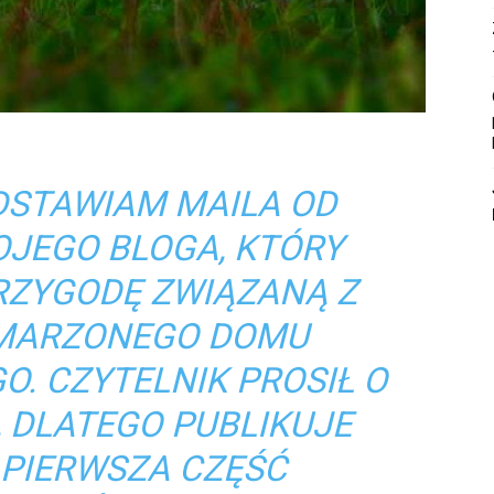
DSTAWIAM MAILA OD
OJEGO BLOGA, KTÓRY
ZYGODĘ ZWIĄZANĄ Z
MARZONEGO DOMU
. CZYTELNIK PROSIŁ O
 DLATEGO PUBLIKUJE
 PIERWSZA CZĘŚĆ