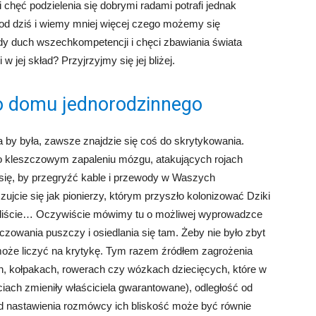
 chęć podzielenia się dobrymi radami potrafi jednak
 od dziś i wiemy mniej więcej czego możemy się
dy duch wszechkompetencji i chęci zbawiania świata
ej skład? Przyjrzyjmy się jej bliżej.
ego domu jednorodzinnego
a by była, zawsze znajdzie się coś do skrytykowania.
o kleszczowym zapaleniu mózgu, atakujących rojach
się, by przegryźć kable i przewody w Waszych
jcie się jak pionierzy, którym przyszło kolonizować Dziki
yliście… Oczywiście mówimy tu o możliwej wyprowadzce
rczowania puszczy i osiedlania się tam. Żeby nie było zbyt
 może liczyć na krytykę. Tym razem źródłem zagrożenia
h, kołpakach, rowerach czy wózkach dziecięcych, które w
iach zmieniły właściciela gwarantowane), odległość od
od nastawienia rozmówcy ich bliskość może być równie