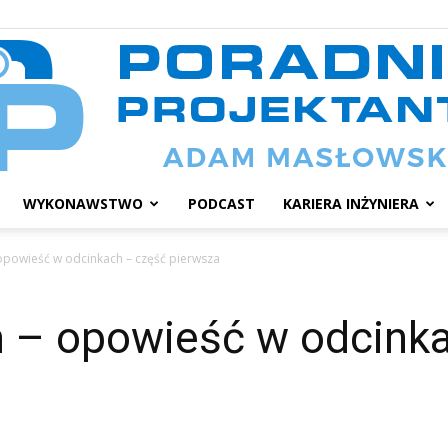
WYKONAWSTWO
PODCAST
KARIERA INŻYNIERA
Poradnik
opowieść w odcinkach – część pierwsza
 – opowieść w odcinka
projektanta