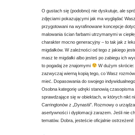
O gustach się (podobno) nie dyskutuje, ale spró
zdjęciami pokazującymi jak ma wyglądać Was
przygotowani na wyrafinowane koncepcje dotyc
malowania ścian farbami utrzymanymi w ciepłe
charakter mocno generacyjny – to tak jak z le
migdałków. W zależności od tego z jakiego jeste
masz te migdałki albo jesteś po zabiegu ich wyc
to pogadaj ze znajomymi
W dużym skrócie: k
zazwyczaj wierną kopią tego, co Wasz rozmó
mieć. Dopasowania do swojego indywidualnego gu
Osobna kategorię udręki stanowią czasopisma w
sprawdzające się w obiektach, w których nikt 
Carringtonów z „Dynastii”. Rozmowy o urządzan
asertywności i dyplomacji zarazem. Jeśli nie c
tematów. Dobra, jesteście oficjalnie ostrzeżeni!