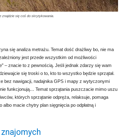
e znajdzie się coś do skrytykowania.
zyna się analiza metrażu. Temat dość drażliwy bo, nie ma
zależniony jest przede wszystkim od możliwości
” – znacie to z pewnością. Jeśli jednak zdarzy się wam
wajcie się troski o to, kto to wszystko będzie sprzątał.
 że bez nawigacji, nadajnika GPS i mapy z wytyczonymi
nie funkcjonują… Temat sprzątania puszczacie mimo uszu
iwców, których sprzątanie odpręża, relaksuje, pomaga
 albo macie chytry plan sięgnięcia po odpłatną i
h znajomych