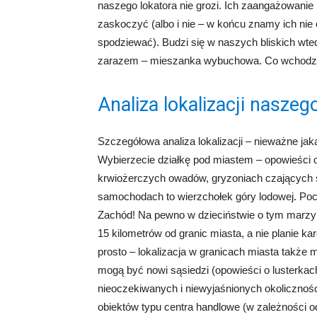
naszego lokatora nie grozi. Ich zaangażowanie i
zaskoczyć (albo i nie – w końcu znamy ich nie
spodziewać). Budzi się w naszych bliskich wte
zarazem – mieszanka wybuchowa. Co wchodzi w j
Analiza lokalizacji nasz
Szczegółowa analiza lokalizacji – nieważne jak
Wybierzecie działkę pod miastem – opowieści 
krwiożerczych owadów, gryzoniach czających 
samochodach to wierzchołek góry lodowej. Poczu
Zachód! Na pewno w dzieciństwie o tym marz
15 kilometrów od granic miasta, a nie planie ka
prosto – lokalizacja w granicach miasta także
mogą być nowi sąsiedzi (opowieści o lusterkac
nieoczekiwanych i niewyjaśnionych okolicznośc
obiektów typu centra handlowe (w zależności 