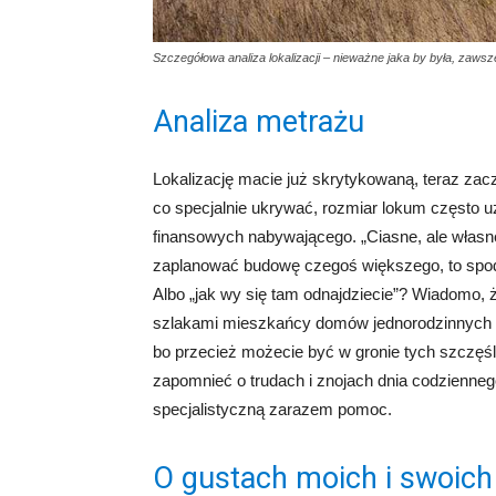
Szczegółowa analiza lokalizacji – nieważne jaka by była, zawsz
Analiza metrażu
Lokalizację macie już skrytykowaną, teraz zac
co specjalnie ukrywać, rozmiar lokum często u
finansowych nabywającego. „Ciasne, ale własne
zaplanować budowę czegoś większego, to spodzie
Albo „jak wy się tam odnajdziecie”? Wiadomo,
szlakami mieszkańcy domów jednorodzinnych 
bo przecież możecie być w gronie tych szczęśl
zapomnieć o trudach i znojach dnia codziennego
specjalistyczną zarazem pomoc.
O gustach moich i swoic