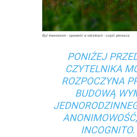
Być inwestorem - opowieść w odcinkach - część pierwsza
PONIŻEJ PRZE
CZYTELNIKA M
ROZPOCZYNA PR
BUDOWĄ WY
JEDNORODZINNEGO
ANONIMOWOŚĆ,
INCOGNITO.