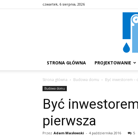
czwartek, 6 sierpnia, 2026
STRONA GŁÓWNA
PROJEKTOWANIE
Strona główna
Budowa domu
Być inwestorem – 
Budowa domu
Być inwestorem
pierwsza
Przez
Adam Masłowski
-
4 października 2016
5