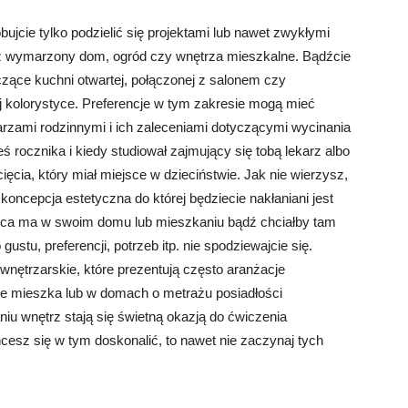
bujcie tylko podzielić się projektami lub nawet zwykłymi
z wymarzony dom, ogród czy wnętrza mieszkalne. Bądźcie
zące kuchni otwartej, połączonej z salonem czy
j kolorystyce. Preferencje w tym zakresie mogą mieć
karzami rodzinnymi i ich zaleceniami dotyczącymi wycinania
ś rocznika i kiedy studiował zajmujący się tobą lekarz albo
ięcia, który miał miejsce w dzieciństwie. Jak nie wierzysz,
oncepcja estetyczna do której będziecie nakłaniani jest
wca ma w swoim domu lub mieszkaniu bądź chciałby tam
stu, preferencji, potrzeb itp. nie spodziewajcie się.
nętrzarskie, które prezentują często aranżacje
nie mieszka lub w domach o metrażu posiadłości
iu wnętrz stają się świetną okazją do ćwiczenia
hcesz się w tym doskonalić, to nawet nie zaczynaj tych