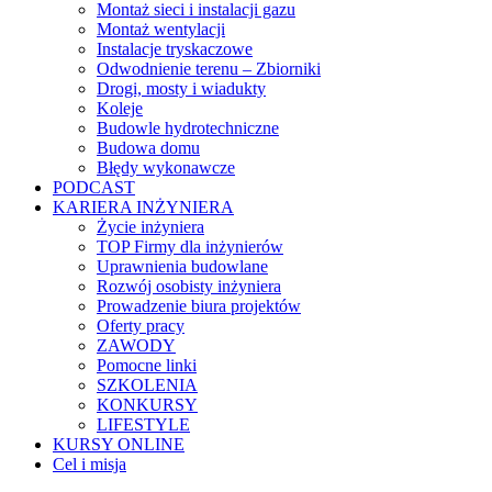
Montaż sieci i instalacji gazu
Montaż wentylacji
Instalacje tryskaczowe
Odwodnienie terenu – Zbiorniki
Drogi, mosty i wiadukty
Koleje
Budowle hydrotechniczne
Budowa domu
Błędy wykonawcze
PODCAST
KARIERA INŻYNIERA
Życie inżyniera
TOP Firmy dla inżynierów
Uprawnienia budowlane
Rozwój osobisty inżyniera
Prowadzenie biura projektów
Oferty pracy
ZAWODY
Pomocne linki
SZKOLENIA
KONKURSY
LIFESTYLE
KURSY ONLINE
Cel i misja