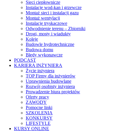
Sieci ciepłownicze
Instalacje wod-kan i grzewcze
Montaż sieci i instalacji gazu
Montaż wentylacji
Instalacje tryskaczowe
Odwodnienie terenu – Zbiorniki
Drogi, mosty i wiadukty
Koleje
Budowle hydrotechniczne
Budowa domu
Błędy wykonawcze
PODCAST
KARIERA INŻYNIERA
Życie inżyniera
TOP Firmy dla inżynierów
Uprawnienia budowlane
Rozwój osobisty inżyniera
Prowadzenie biura projektów
Oferty pracy
ZAWODY
Pomocne linki
SZKOLENIA
KONKURSY
LIFESTYLE
KURSY ONLINE