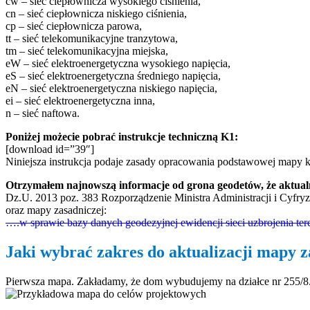
cw – sieć ciepłownicza wysokiego ciśnienia,
cn – sieć ciepłownicza niskiego ciśnienia,
cp – sieć ciepłownicza parowa,
tt – sieć telekomunikacyjne tranzytowa,
tm – sieć telekomunikacyjna miejska,
eW – sieć elektroenergetyczna wysokiego napięcia,
eS – sieć elektroenergetyczna średniego napięcia,
eN – sieć elektroenergetyczna niskiego napięcia,
ei – sieć elektroenergetyczna inna,
n – sieć naftowa.
Poniżej możecie pobrać instrukcje techniczną K1:
[download id=”39″]
Niniejsza instrukcja podaje zasady opracowania podstawowej mapy kr
Otrzymałem najnowszą informacje od grona geodetów, że aktualn
Dz.U. 2013 poz. 383 Rozporządzenie Ministra Administracji i Cyfryza
oraz mapy zasadniczej:
….w sprawie bazy danych geodezyjnej ewidencji sieci uzbrojenia te
Jaki wybrać zakres do aktualizacji mapy z
Pierwsza mapa. Zakładamy, że dom wybudujemy na działce nr 255/8.