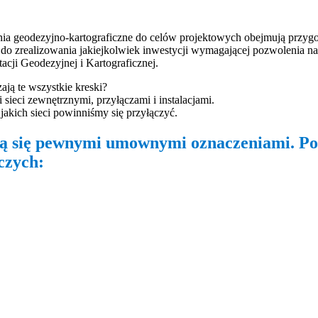
ia geodezyjno-kartograficzne do celów projektowych obejmują przyg
do zrealizowania jakiejkolwiek inwestycji wymagającej pozwolenia n
cji Geodezyjnej i Kartograficznej.
ją te wszystkie kreski?
ieci zewnętrznymi, przyłączami i instalacjami.
jakich sieci powinniśmy się przyłączyć.
ą się pewnymi umownymi oznaczeniami. Po
czych: