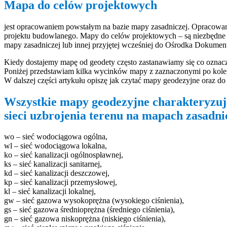
Mapa do celów projektowych
jest opracowaniem powstałym na bazie mapy zasadniczej. Opracowan
projektu budowlanego. Mapy do celów projektowych – są niezbędne 
mapy zasadniczej lub innej przyjętej wcześniej do Ośrodka Dokumenta
Kiedy dostajemy mapę od geodety często zastanawiamy się co oznacza
Poniżej przedstawiam kilka wycinków mapy z zaznaczonymi po kolei s
W dalszej części artykułu opiszę jak czytać mapy geodezyjne oraz do 
Wszystkie mapy geodezyjne charakteryzuj
sieci uzbrojenia terenu na mapach zasadni
wo – sieć wodociągowa ogólna,
wl – sieć wodociągowa lokalna,
ko – sieć kanalizacji ogólnospławnej,
ks – sieć kanalizacji sanitarnej,
kd – sieć kanalizacji deszczowej,
kp – sieć kanalizacji przemysłowej,
kl – sieć kanalizacji lokalnej,
gw – sieć gazowa wysokoprężna (wysokiego ciśnienia),
gs – sieć gazowa średnioprężna (średniego ciśnienia),
gn – sieć gazowa niskoprężna (niskiego ciśnienia),