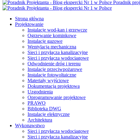
Poradnik proj
Strona główna
Projektowanie
Instalacje wod-kan i grzewcze
Ogrzewanie kominkowe
Instalacje gazowe
Wentylacja mechaniczna
Sieci i przyłącza kanalizacyjne
Sieci i przyłącza wodociągowe
Odwodnienie dróg i terenu
Instalacje przeciwpożarowe
Instalacje fotowoltaiczne
Materiały wyjściowe
Dokumentacja projektowa
Uzgodnienia
Oprogramowanie projektowe
PRAWO
Biblioteka DWG
Instalacje elektryczne
Architektura
Wykonawstwo
Sieci i przyłacza wodociągowe
Sieci i przyłacza kanalizacyjne