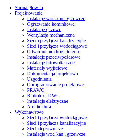
Strona główna
Projektowanie
Instalacje wod-kan i grzewcze
Ogrzewanie kominkowe
Instalacje gazowe
Wentylacja mechaniczna
Sieci i przyłącza kanalizacyjne
Sieci i przyłącza wodociągowe
Odwodnienie dróg i terenu
Instalacje przeciwpożarowe
Instalacje fotowoltaiczne
Materiały wyjściowe
Dokumentacja projektowa
Uzgodnienia
Oprogramowanie projektowe
PRAWO
Biblioteka DWG
Instalacje elektryczne
Architektura
Wykonawstwo
Sieci i przyłacza wodociągowe
Sieci i przyłacza kanalizacyjne
Sieci ciepłownicze
Instalacje wod-kan i grzewcze