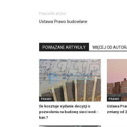
Poprzedni artykuł
Ustawa Prawo budowlane
POWIĄZANE ARTYKUŁY
WIĘCEJ OD AUTOR
PRAWO
PRAWO
Ile kosztuje wydanie decyzji o
Ustawa Pra
pozwoleniu na budowę sieci wod.-
zmiany od 
kan.?