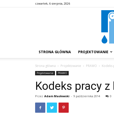
czwartek, 6 sierpnia, 2026
STRONA GŁÓWNA
PROJEKTOWANIE
Strona główna
Projektowanie
PRAWO
Kodeks 
Projektowanie
PRAWO
Kodeks pracy 
Przez
Adam Masłowski
-
9 października 2014
0