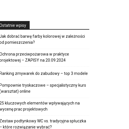
Ostatnie wpisy
Jak dobrać barwę farby kolorowej w zależności
od pomieszczenia?
Ochrona przeciwpożarowa w praktyce
projektowej – ZAPISY na 20.09.2024
Ranking zmywarek do zabudowy – top 3 modele
Pompownie tryskaczowe – specjalistyczny kurs
(warsztat) online
25 kluczowych elementów wpływających na
wycenę prac projektowych
Zestaw podtynkowy WC vs. tradycyjna spłuczka
– które rozwiązanie wybrać?