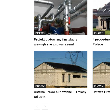
PRAWO
PRAWO
Projekt budowlany i instalacje
4 procedur
wewnętrzne znowu razem!
Polsce
PRAWO
PRAWO
Ustawa Prawo budowlane – zmiany
Ustawa Pra
od 2015!