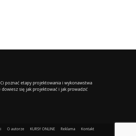
li Ci poznać etapy projektowania i wykonawstwa
ie dowiesz się jak projektować i jak prowadzić
i
O autorze
KURSY ONLINE
Reklama
Kontakt